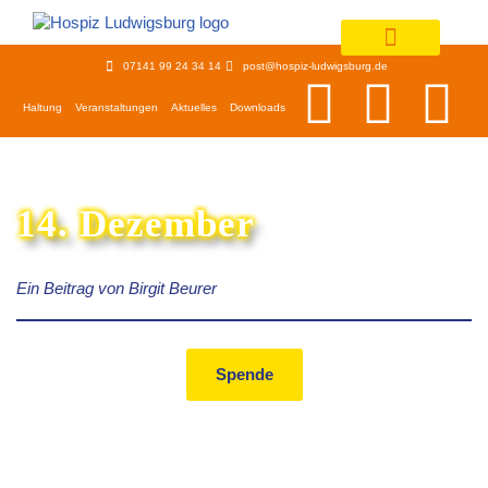
Zum
07141 99 24 34 14
post@hospiz-ludwigsburg.de
Inhalt
springen
Haltung
Veranstaltungen
Aktuelles
Downloads
14. Dezember
Ein Beitrag von Birgit Beurer
Spende