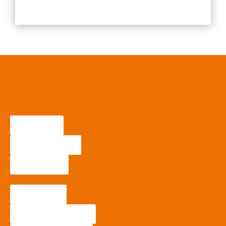
So können Sie uns
unterstützen
Spenden
Fördermitglied
Testament
Ehrenamt
Aktionen & Charity