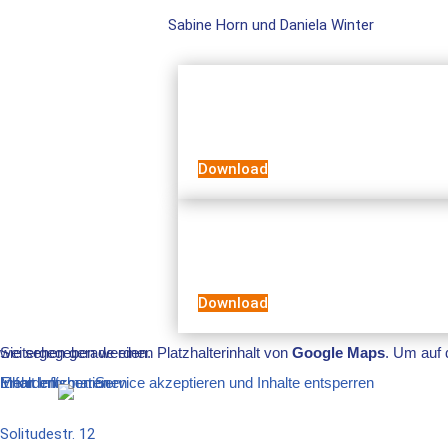
Sabine Horn und Daniela Winter
Download
Download
Sie sehen gerade einen Platzhalterinhalt von
. Um auf den eigentlichen Inhalt zuzugreifen, klicken Sie auf die Schaltfläche unten. Bitte beachten Sie, dass dabei Daten an Drittanbieter weitergegeben werden.
Google Maps
Mehr Informationen
Inhalt entsperren
Erforderlichen Service akzeptieren und Inhalte entsperren
Solitudestr. 12