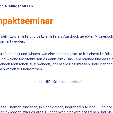
bach-Rielingshausen
ompaktseminar
 sieht „Erste Hilfe und Letzte Hilfe als Ausdruck gelebter Mitmensc
rontiert werden.
Kurs“ besucht und wissen, wie eine Handlungskette bei einem Unfall 
t und welche Möglichkeiten es dann gibt? Das Lebensende und das 
terbenden Menschen zuzuwenden, indem Sie Basiswissen und Orientierun
men vermittelt bekommen:
ese Themen eingehen, in einer kleinen, begrenzten Runde – und doch 
ndruck jedoch, was es alles zu bedenken gibt wird entstehen und Sie