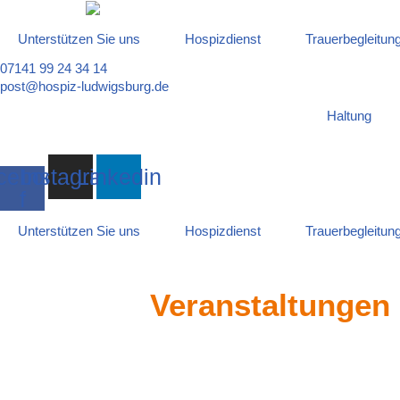
Unterstützen Sie uns
Hospizdienst
Trauerbegleitun
Zum
Inhalt
07141 99 24 34 14
springen
post@hospiz-ludwigsburg.de
Haltung
cebook-
Instagram
Linkedin
f
Unterstützen Sie uns
Hospizdienst
Trauerbegleitun
Veranstaltungen 