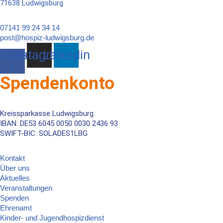
71638 Ludwigsburg
07141 99 24 34 14
post@hospiz-ludwigsburg.de
cebook-
Instagram
Linkedin
f
Spendenkonto
Kreissparkasse Ludwigsburg
IBAN: DE
53 6045 0050 0030 2436 93
SWIFT-BIC: SOLADES1LBG
Kontakt
Über uns
Aktuelles
Veranstaltungen
Spenden
Ehrenamt
Kinder- und Jugendhospizdienst