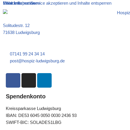
Mehr Informationen
Inhalt entsperren
Erforderlichen Service akzeptieren und Inhalte entsperren
Solitudestr. 12
71638 Ludwigsburg
07141 99 24 34 14
post@hospiz-ludwigsburg.de
Spendenkonto
Kreissparkasse Ludwigsburg
IBAN: DE
53 6045 0050 0030 2436 93
SWIFT-BIC: SOLADES1LBG