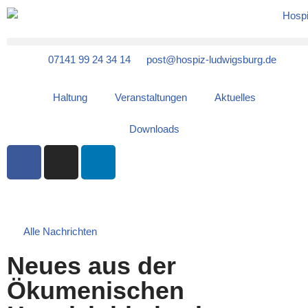
Zum
Inhalt
07141 99 24 34 14
post@hospiz-ludwigsburg.de
springen
Haltung
Veranstaltungen
Aktuelles
Downloads
Alle Nachrichten
Neues aus der
Ökumenischen