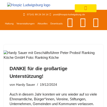
Zum
07141 99 24 34 14
post@hospiz-ludwigsburg.de
Inhalt
springen
Haltung
Veranstaltungen
Aktuelles
Downloads
DANKE für die großartige
Unterstützung!
von
Hardy Sauer
19/12/2024
Auch in diesem Jahr konnten wir uns wieder auf so viele
Ehrenamtliche, Bürger*innen, Vereine, Stiftungen,
Unternehmen, Gemeinden und Kommunen verlassen.