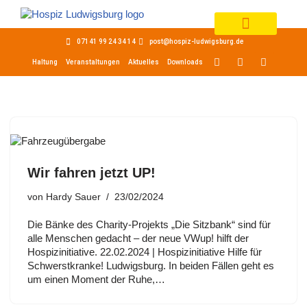
Zum
07141 99 24 34 14
post@hospiz-ludwigsburg.de
Inhalt
springen
Haltung
Veranstaltungen
Aktuelles
Downloads
Wir fahren jetzt UP!
von
Hardy Sauer
23/02/2024
Die Bänke des Charity-Projekts „Die Sitzbank“ sind für
alle Menschen gedacht – der neue VWup! hilft der
Hospizinitiative. 22.02.2024 | Hospizinitiative Hilfe für
Schwerstkranke! Ludwigsburg. In beiden Fällen geht es
um einen Moment der Ruhe,…