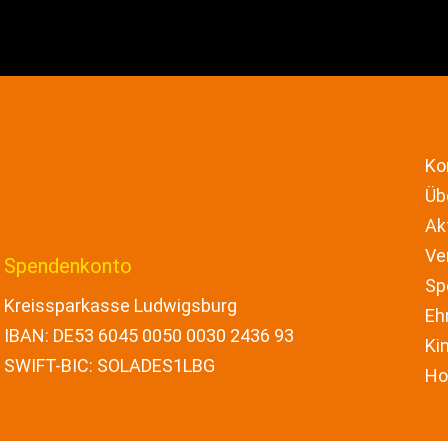
Ko
Üb
Ak
Ve
Spendenkonto
Sp
Kreissparkasse Ludwigsburg
Eh
IBAN: DE
53 6045 0050 0030 2436 93
Ki
SWIFT-BIC: SOLADES1LBG
Ho