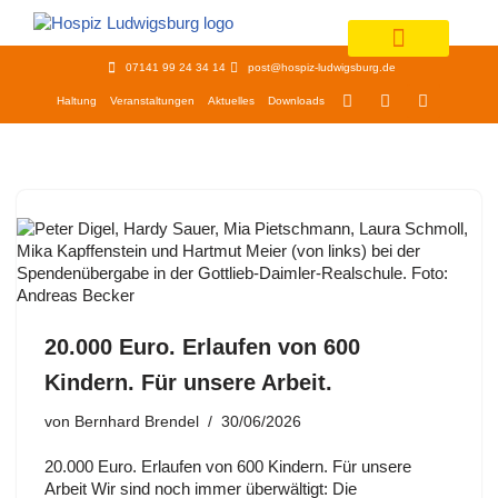
Zum
07141 99 24 34 14
post@hospiz-ludwigsburg.de
Inhalt
springen
Haltung
Veranstaltungen
Aktuelles
Downloads
20.000 Euro. Erlaufen von 600
Kindern. Für unsere Arbeit.
von
Bernhard Brendel
30/06/2026
20.000 Euro. Erlaufen von 600 Kindern. Für unsere
Arbeit Wir sind noch immer überwältigt: Die