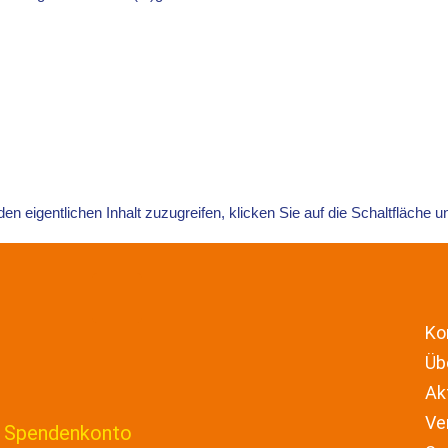
Ko
Üb
Ak
Ve
Spendenkonto