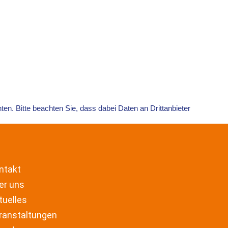
ntakt
er uns
tuelles
ranstaltungen