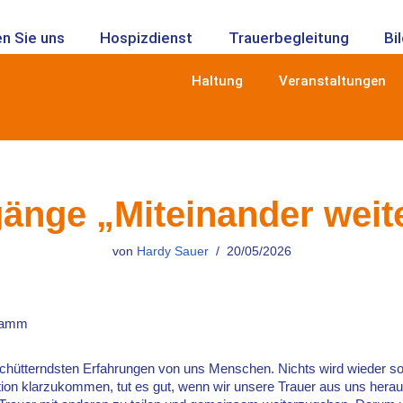
n Sie uns
Hospizdienst
Trauerbegleitung
Bi
Haltung
Veranstaltungen
gänge „Miteinander weit
von
Hardy Sauer
20/05/2026
 Tamm
schütterndsten Erfahrungen von uns Menschen. Nichts wird wieder so
ion klarzukommen, tut es gut, wenn wir unsere Trauer aus uns hera