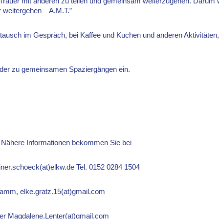
ie Trauer mit anderen zu teilen und gemeinsam weiterzugehen. Darum w
 weitergehen – A.M.T.”
ausch im Gespräch, bei Kaffee und Kuchen und anderen Aktivitäten, 
eder zu gemeinsamen Spaziergängen ein.
r. Nähere Informationen bekommen Sie bei
ner.schoeck(at)elkw.de Tel. 0152 0284 1504
 Tamm, elke.gratz.15(at)gmail.com
er Magdalene.Lenter(at)gmail.com