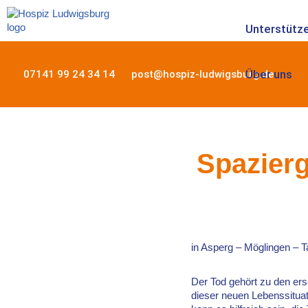
Unterstütze
Zum
Inhalt
springen
Über uns
07141 99 24 34 14
post@hospiz-ludwigsburg.de
Spazier
in Asperg – Möglingen –
Der Tod gehört zu den er
dieser neuen Lebenssituat