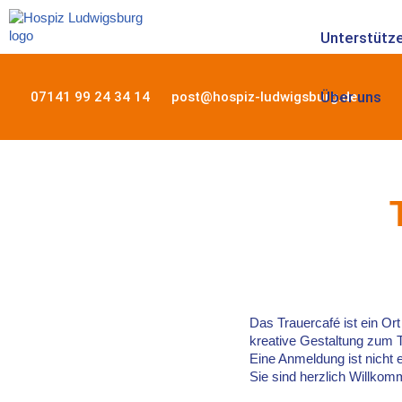
Unterstütze
Zum
Inhalt
springen
Über uns
07141 99 24 34 14
post@hospiz-ludwigsburg.de
Das Trauercafé ist ein O
kreative Gestaltung zum T
Eine Anmeldung ist nicht e
Sie sind herzlich Willkom