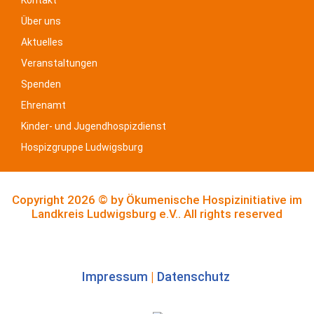
Kontakt
Über uns
Aktuelles
Veranstaltungen
Spenden
Ehrenamt
Kinder- und Jugendhospizdienst
Hospizgruppe Ludwigsburg
Copyright 2026 © by
Ökumenische Hospizinitiative im
Landkreis Ludwigsburg e.V..
All rights reserved
Impressum
|
Datenschutz