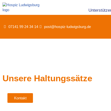
Unterstütze
Zum
Inhalt
springen
07141 99 24 34 14
post@hospiz-ludwigsburg.de
Unsere Haltungssätze
Kontakt