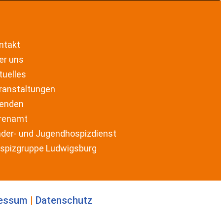
ntakt
er uns
tuelles
ranstaltungen
enden
renamt
nder- und Jugendhospizdienst
spizgruppe Ludwigsburg
essum
|
Datenschutz