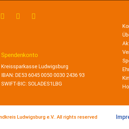
Ko
Üb
Ak
Ve
Spendenkonto
Sp
Kreissparkasse Ludwigsburg
Eh
IBAN: DE
53 6045 0050 0030 2436 93
Ki
SWIFT-BIC: SOLADES1LBG
Ho
Impr
ndkreis Ludwigsburg e.V..
All rights reserved